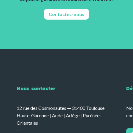
Contactez-nous
Nous contacter
Dé
12 rue des Cosmonautes — 31400 Toulouse
Nos
Haute-Garonne | Aude | Ariège | Pyrénées
com
Orientales
—