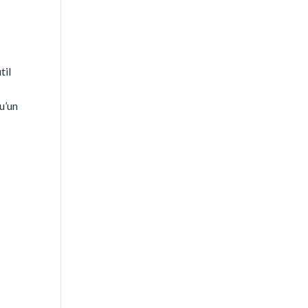
til
u’un