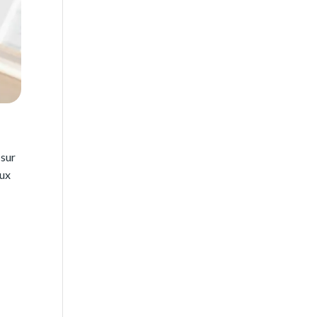
 sur
aux