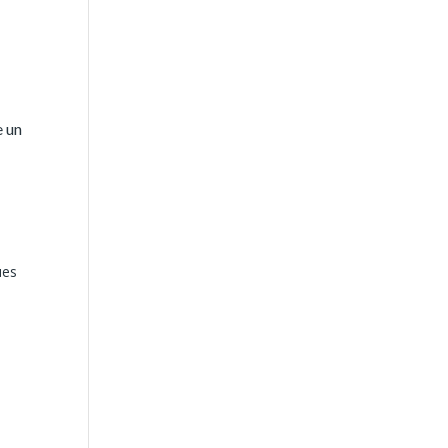
e un
ues