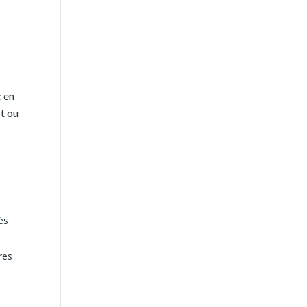
c en
ct ou
és
res